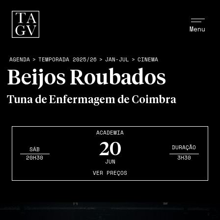
Menu
AGENDA
>
TEMPORADA 2025/26
>
JAN-JUL
>
CINEMA
Beijos Roubados
Tuna de Enfermagem de Coimbra
ACADEMIA
20
DURAÇÃO
SÁB
20H30
3H30
JUN
VER PREÇOS