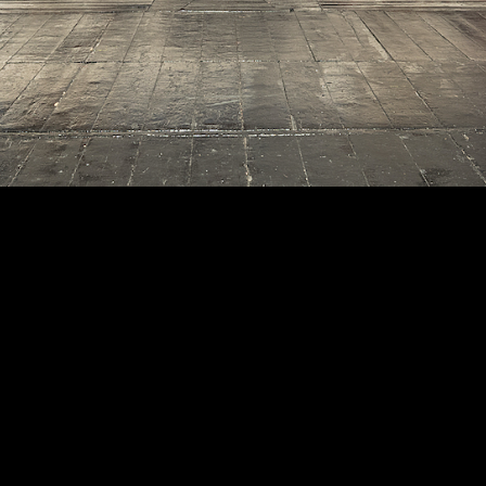
com o tema Origens, o
festival convida o público a
embarcar numa viagem pelas
raízes que moldam a
identidade de cada tuna,
celebrando a diversidade
cultural, académica e
musical