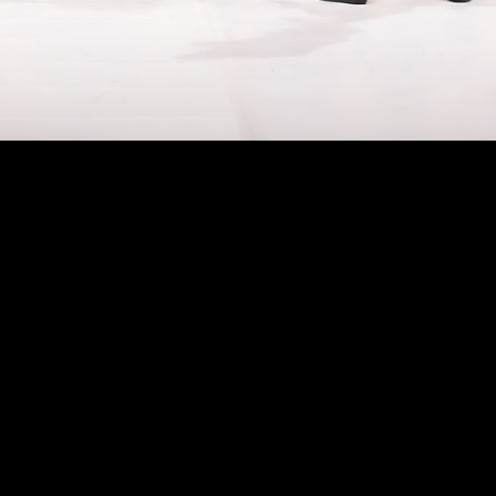
A X Gala de bailado é um espetáculo em
que participam bailarinos entre os 6 e os
21 anos. A Escola de Dança do Colégio da