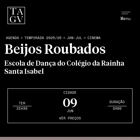
Menu
AGENDA
>
TEMPORADA 2025/26
>
JAN-JUL
>
CINEMA
Beijos Roubados
Escola de Dança do Colégio da Rainha
Santa Isabel
CIDADE
09
DURAÇÃO
TER
21H30
2H00
JUN
VER PREÇOS