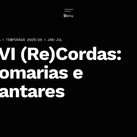
Menu
A
>
TEMPORADA 2025/26
>
JAN-JUL
VI (Re)Cordas:
omarias e
antares