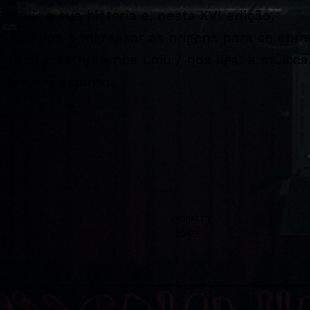
nstruir a sua história e, nesta XVI edição,
nvida-nos a regressar às origens para celebra
uilo que sempre nos uniu / nos liga: a música
tura e o espírito.
HORÁRIO
20H30