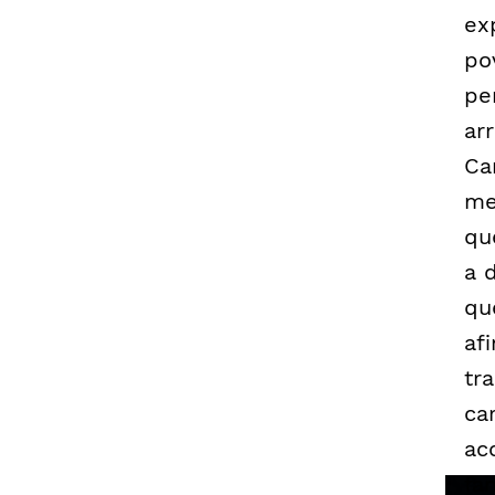
ex
po
pe
ar
Ca
me
qu
a 
qu
af
tr
ca
ac
fa