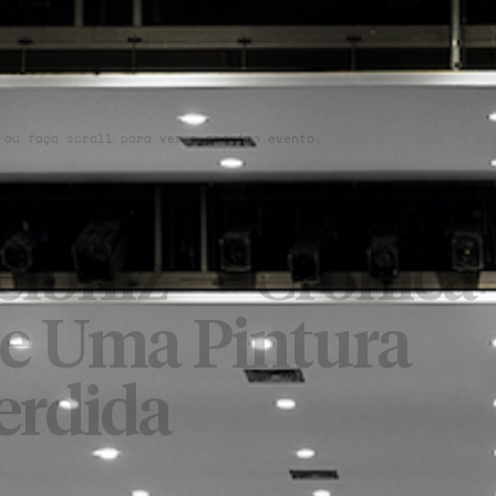
 ou faça scroll para ver o próximo evento.
eibniz — Crónica
e Uma Pintura
erdida