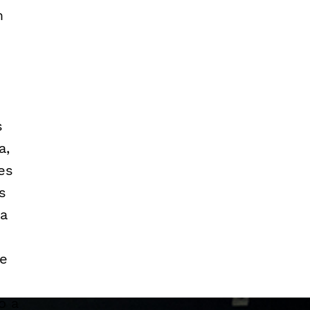
m
s
a,
es
s
na
 e
o a