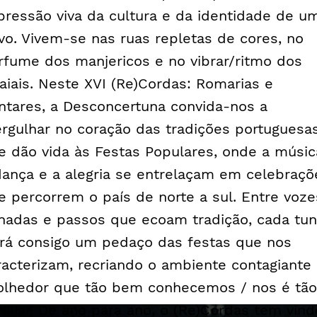
pressão viva da cultura e da identidade de u
vo. Vivem-se nas ruas repletas de cores, no
rfume dos manjericos e no vibrar/ritmo dos
raiais. Neste XVI (Re)Cordas: Romarias e
ntares, a Desconcertuna convida-nos a
rgulhar no coração das tradições portuguesa
e dão vida às Festas Populares, onde a músic
dança e a alegria se entrelaçam em celebraçõ
e percorrem o país de norte a sul. Entre voze
inadas e passos que ecoam tradição, cada tu
ará consigo um pedaço das festas que nos
racterizam, recriando o ambiente contagiante
olhedor que tão bem conhecemos / nos é tão
miliar. De ano para ano, o (Re)Cordas tem vind