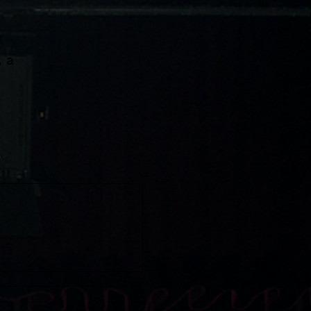
r
, a