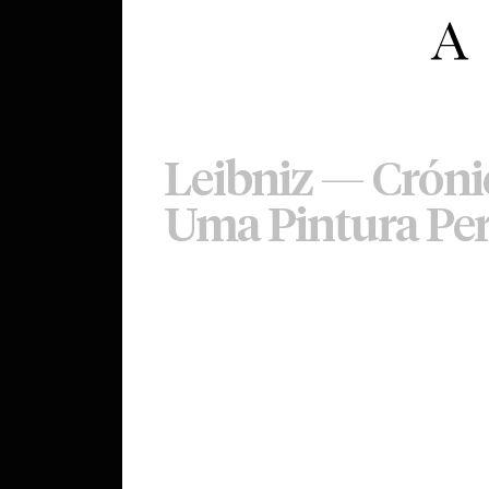
Leibniz — Cróni
Uma Pintura Pe