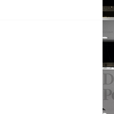
Clique
CINEMA
L
D
P