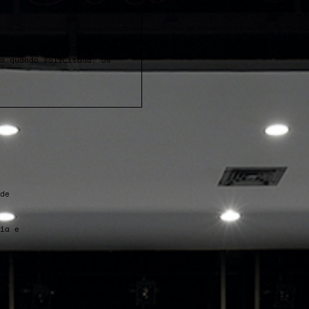
soais e intransmissíveis e
da quando solicitada. Os
de
ia e
 –
iana