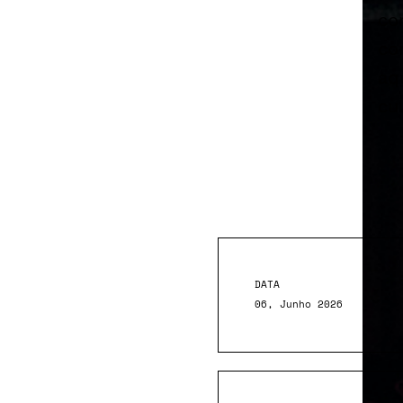
co
co
aq
cul
DATA
06, Junho 2026