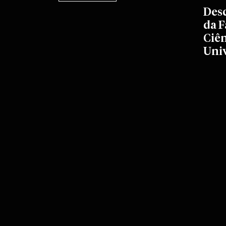
Des
da F
Ciên
Uni
S
C
R
O
L
L