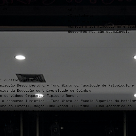
FAIXA ETÁRIA
PREÇO
M6
€6,5
€5 estudante
Os bilhetes com desconto são pes
obrigam à identificação na entra
descontos não são acumuláveis
l
auditório TAGV
nização Desconcertuna – Tuna Mista da Faculdade de Psicologia e 
cias da Educação da Universidade de Coimbra
o convidado Orquestra Típica e Rancho
 a concurso Tunística – Tuna Mista da Escola Superior de Hotelar
smo do Estoril, Magna Tuna ApocalISCSPiana – Tuna Académica do
ituto Superior de Ciências Sociais e Políticas de Lisboa, TUNESS
 Mista da Escola Superior de Saúde do Instituto Politécnico de V
astelo, Enftuna – Tuna Académica da Escola Superior de Saúde de
alegre