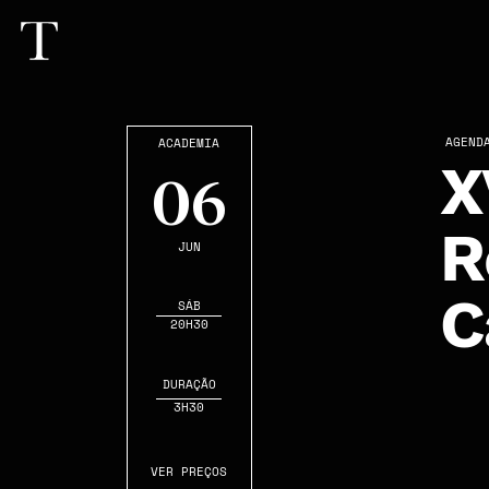
AGEND
ACADEMIA
X
06
R
JUN
C
SÁB
20H30
DURAÇÃO
3H30
VER PREÇOS