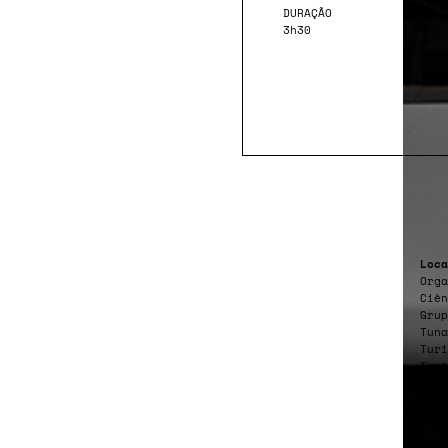
DURAÇÃO
3h30
Loca
Orga
Ciên
Grup
Tuna
Turi
Inst
Tuna
do C
Port