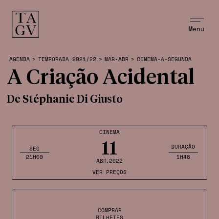
Menu
AGENDA
>
TEMPORADA 2021/22
>
MAR-ABR
>
CINEMA-A-SEGUNDA
A Criação Acidental
De Stéphanie Di Giusto
CINEMA
11
DURAÇÃO
SEG
21H00
1H48
ABR
,2022
VER PREÇOS
COMPRAR
BILHETES