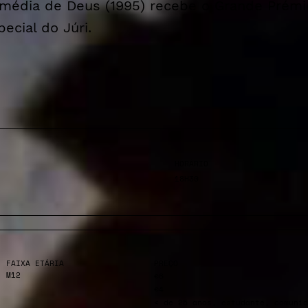
média de Deus (1995) recebe o Grande Prémi
pecial do Júri.
HORÁRIO
18H30
FAIXA ETÁRIA
PREÇO
M12
€6
€4
< de 25 anos, estudante, comunid