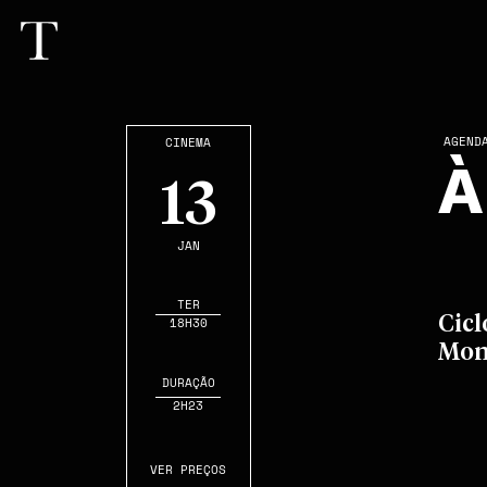
AGEND
CINEMA
À
13
JAN
TER
Cicl
18H30
Mon
DURAÇÃO
2H23
VER PREÇOS