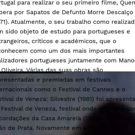
rtugal para realizar o seu primeiro filme, Que
pera por Sapatos de Defunto Morre Descalço
971). Atualmente, o seu trabalho como realizad
m sido objeto de estudo para portugueses e
trangeiros, críticos e académicos, que o
conhecem como um dos mais importantes
alizadores portugueses juntamente com Mano
 Oliveira. Várias das suas obras são
presentadas e premiadas em festivais
ternacionais como o Festival de Cannes e o
stival de Veneza: Silvestre (1981) foi apresent
 Festival de Veneza, festival onde regressa c
cordações da Casa Amarela (1989) e ganha o
ão de Prata. Novamente em Veneza com A