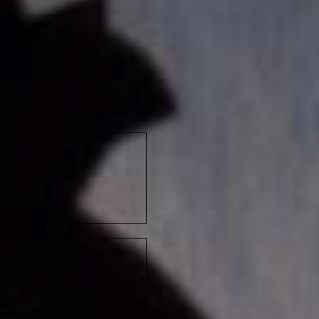
o
ade uc, rede alumni uc, >