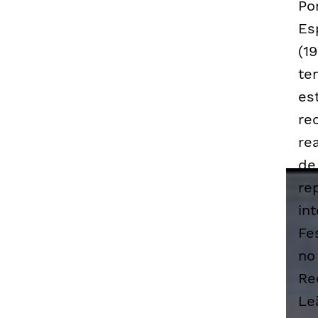
Po
Es
(1
te
es
re
re
de
re
in
Fe
no
Re
Le