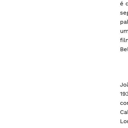
é 
se
pa
um
fi
Be
Jo
19
co
Ca
Lo