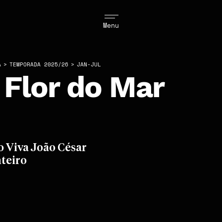
Menu
A
>
TEMPORADA 2025/26
>
JAN-JUL
 Flor do Mar
o Viva João César
teiro