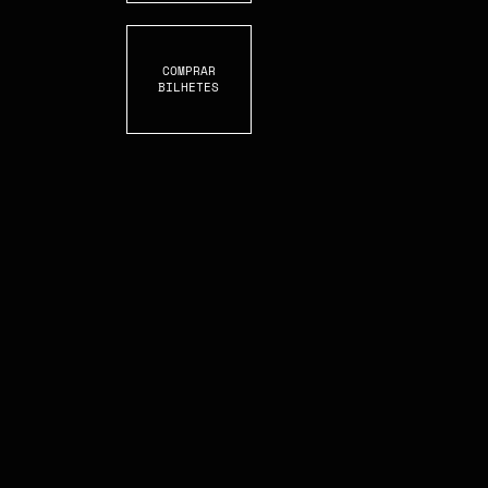
COMPRAR
BILHETES
S
C
R
O
L
L