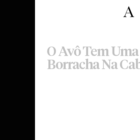
O Avô Tem Uma
Borracha Na Ca