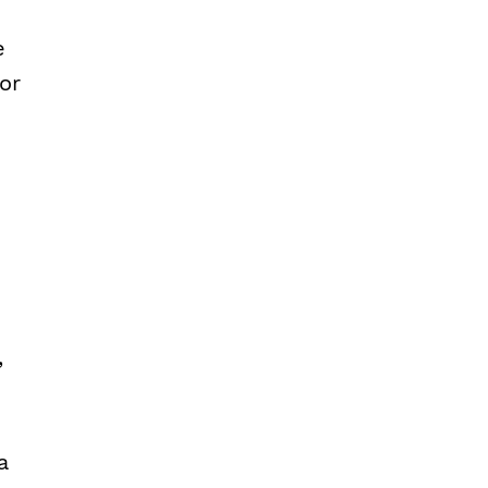
e
or
,
a