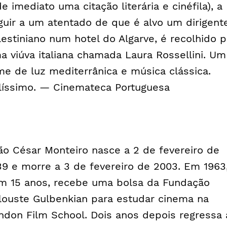
de imediato uma citação literária e cinéfila), a
guir a um atentado de que é alvo um dirigent
lestiniano num hotel do Algarve, é recolhido p
a viúva italiana chamada Laura Rossellini. Um
lme de luz mediterrânica e música clássica.
líssimo. — Cinemateca Portuguesa
ão César Monteiro nasce a 2 de fevereiro de
39 e morre a 3 de fevereiro de 2003. Em 1963
m 15 anos, recebe uma bolsa da Fundação
louste Gulbenkian para estudar cinema na
ndon Film School. Dois anos depois regressa 