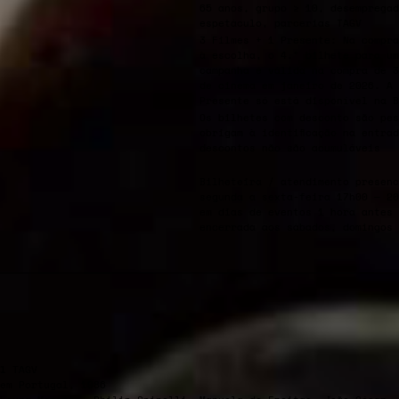
65 anos, grupo ≥ 10, desempregad
espetáculo, parcerias TAGV
3 Filmes + 1 Presente: Na compra
à escolha, o 4.º bilhete para um
campanha é válida na compra de 3
de cinema em janeiro de 2026. A 
Presente só está disponível na 
Os bilhetes com desconto são pes
obrigam à identificação na entra
descontos não são acumuláveis
Bilheteira / atendimento presenc
segunda a sexta-feira 17h00 — 20
em dias de eventos 1 hora antes 
encerrada aos sábados, domingos 
l
TAGV
em Portugal, 1986