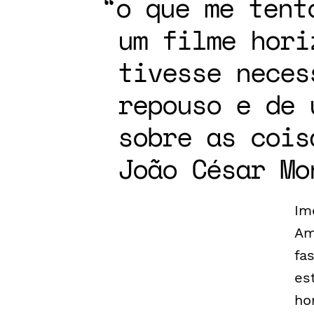
o que me tent
um filme hori
tivesse neces
repouso e de 
sobre as cois
João César Mo
Im
Am
fa
es
ho