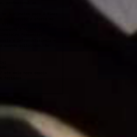
o, profissional do
 de 3 bilhetes para 3 filmes
a nova sessão é oferta *a
 bilhetes para as sessões
campanha 3 Filmes + 1
Bilheteira Presencial TAGV
soais e intransmissíveis e
da quando solicitada. Os
ial
h00
/ até meia hora depois
e feriados