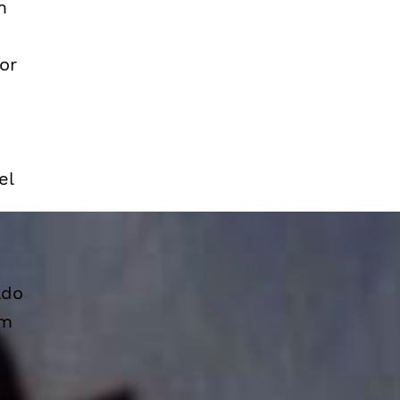
m
or
el
ado
om