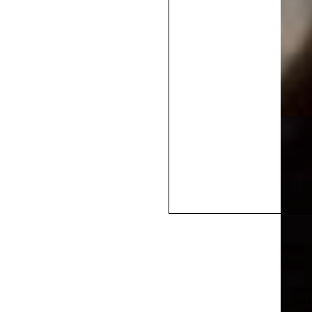
Loca
Orig