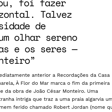
ou, foi fazer
zontal. Talvez
sidade de
um olhar sereno
as e os seres —
nteiro
ediatamente anterior a Recordações da Casa
arela, À Flor do Mar marca o fim da primeira
se da obra de João César Monteiro. Uma
tranha intriga que traz a uma praia algarvia u
mem ferido chamado Robert Jordan (nome q