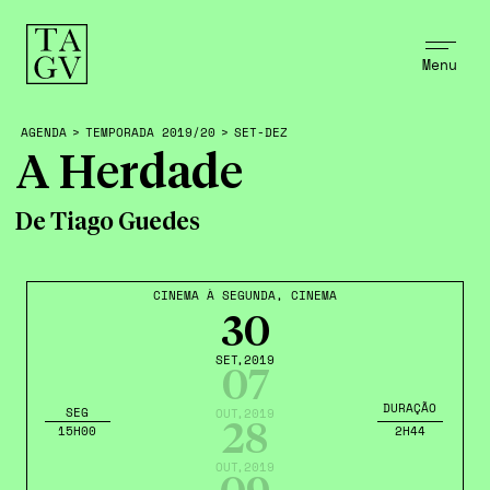
Menu
AGENDA
>
TEMPORADA 2019/20
>
SET-DEZ
A Herdade
De Tiago Guedes
CINEMA À SEGUNDA
,
CINEMA
30
SET
,2019
07
DURAÇÃO
SEG
OUT
,2019
28
15H00
2H44
OUT
,2019