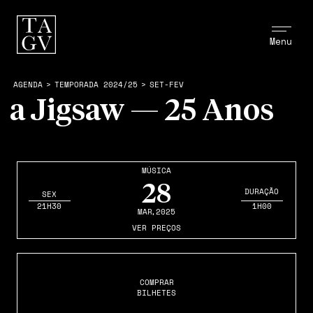
Menu
AGENDA
>
TEMPORADA 2024/25
>
SET-FEV
a Jigsaw — 25 Anos
MÚSICA
28
DURAÇÃO
SEX
21H30
1H00
MAR
,2025
VER PREÇOS
COMPRAR
BILHETES