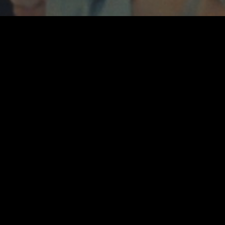
Anora, vencedor da Palma de
Ouro em Cannes, sedimenta o
nome de Sean Baker no cinema
contemporâneo
Uma historia de amor de Sean Baker
protagonizada por Mikey Madison. Anora,
uma jovem trabalhadora do sexo em
Brooklyn, tem a oportunidade de viver
uma história de Cinderela quando
conhece e casa impulsivamente com o