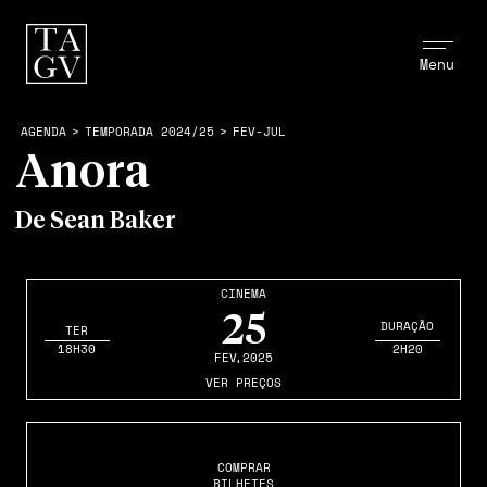
Menu
AGENDA
>
TEMPORADA 2024/25
>
FEV-JUL
Anora
De Sean Baker
CINEMA
25
DURAÇÃO
TER
18H30
2H20
FEV
,2025
VER PREÇOS
COMPRAR
BILHETES