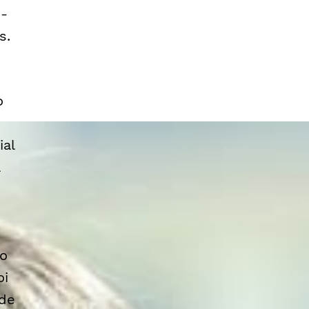
ê-
s.
o
ial
a
 o
oi
 de