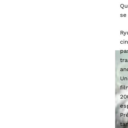
Qu
se
Ry
ci
pa
tr
an
Un
fi
20
es
Pr
ta