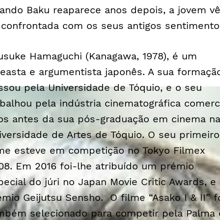
ando Baku reaparece anos depois, a jovem v
 confrontada com os seus antigos sentimento
usuke Hamaguchi (Kanagawa, 1978), é um
neasta e argumentista japonês. A sua formaçã
ssou pela Universidade de Tóquio, e o seu
abalhou pela indústria cinematográfica comerc
os antes da sua pós-graduação em cinema n
iversidade de Artes de Tóquio. O seu primeiro
lme esteve em competição no Tokyo Filmex
08. Em 2016 foi-lhe atribuído um prémio
pecial do júri no Japan Movie Critic Awards, e
émio Geijutsu Sensho. O filme “Asako I & II” f
mbém selecionado para competir pela Palma