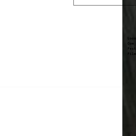
Loca
Com
Fes
Fil
Clique
CINEMA 