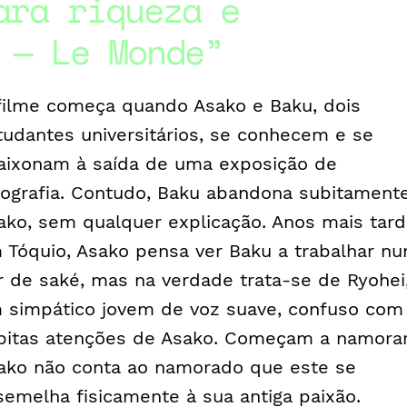
ara riqueza e
 — Le Monde
filme começa quando Asako e Baku, dois
tudantes universitários, se conhecem e se
aixonam à saída de uma exposição de
tografia. Contudo, Baku abandona subitament
ako, sem qualquer explicação. Anos mais tard
 Tóquio, Asako pensa ver Baku a trabalhar n
r de saké, mas na verdade trata-se de Ryohei
 simpático jovem de voz suave, confuso com
bitas atenções de Asako. Começam a namora
ako não conta ao namorado que este se
semelha fisicamente à sua antiga paixão.