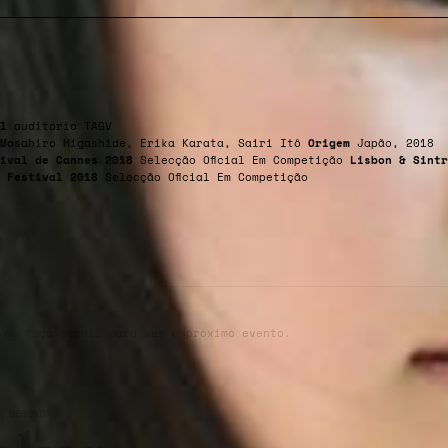
l
auditório TAGV
Masahiro Higashide, Erika Karata, Sairi Itô
Origem
Japão, 2018
tival de Cannes 2018
Selecção Oficial Em Competição
Lisbon & Sintr
m Festival 2018
Selecção Oficial Em Competição
 ou faça scroll para ver o próximo evento.
À SEGUNDA