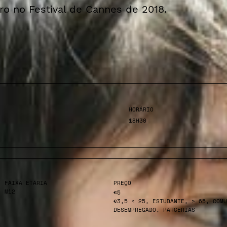
ro no Festival de Cannes de 2018.
HORÁRIO
18H30
FAIXA ETÁRIA
PREÇO
M12
€5
€3,5 < 25, ESTUDANTE, > 65, COMU
DESEMPREGADO, PARCERIAS