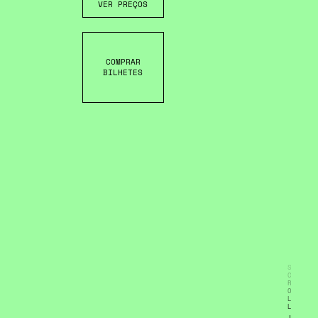
VER PREÇOS
COMPRAR
BILHETES
S
C
R
O
L
L