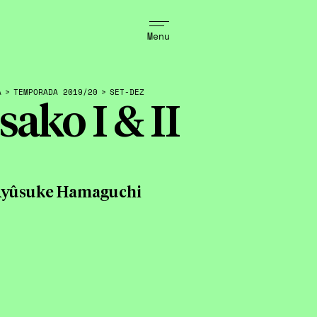
Menu
A
>
TEMPORADA 2019/20
>
SET-DEZ
sako I & II
Ryûsuke Hamaguchi