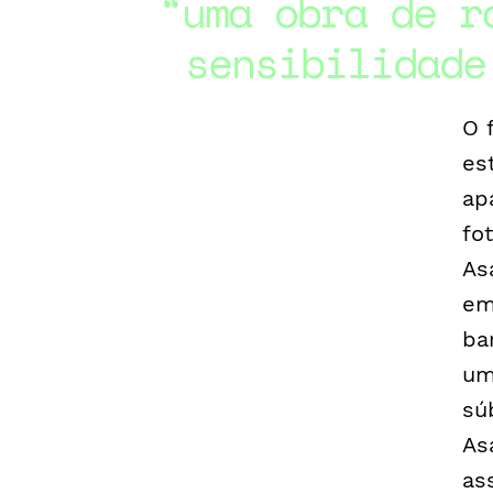
uma obra de r
sensibilidade
O 
es
ap
fo
As
em
ba
um
sú
As
as