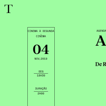
AGEND
CINEMA À SEGUNDA
,
CINEMA
A
04
NOV
,2019
De 
SEG
18H30
DURAÇÃO
2H00