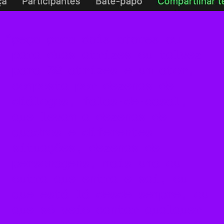
peça para dois atores ou
para duas atrizes ou talvez
para 32 atrizes e um ator,
composta por dezenas de
diálogos, falas-de-casal,
que levam a dezenas de
quadros e diferentes
situações, dezenas de
personagens, mais uma ou
outra que entra e sai, ou
que está lá desde sempre, ou
que só veio cantar qualquer