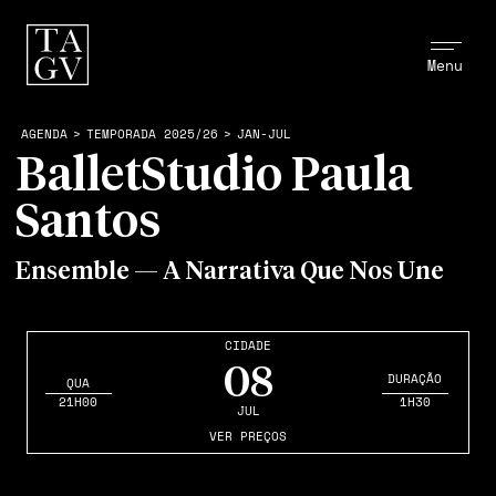
Menu
AGENDA
>
TEMPORADA 2025/26
>
JAN-JUL
BalletStudio Paula
Santos
Ensemble — A Narrativa Que Nos Une
CIDADE
08
DURAÇÃO
QUA
21H00
1H30
JUL
VER PREÇOS