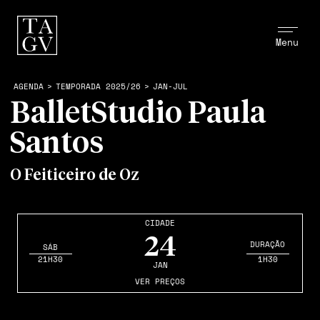
Menu
AGENDA
>
TEMPORADA 2025/26
>
JAN-JUL
BalletStudio Paula
Santos
O Feiticeiro de Oz
CIDADE
24
DURAÇÃO
SÁB
21H30
1H30
JAN
VER PREÇOS