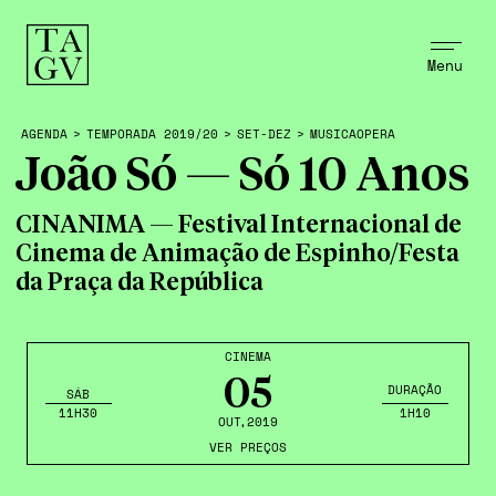
Menu
AGENDA
>
TEMPORADA 2019/20
>
SET-DEZ
>
MUSICAOPERA
João Só — Só 10 Anos
CINANIMA — Festival Internacional de
Cinema de Animação de Espinho/Festa
da Praça da República
CINEMA
05
DURAÇÃO
SÁB
11H30
1H10
OUT
,2019
VER PREÇOS