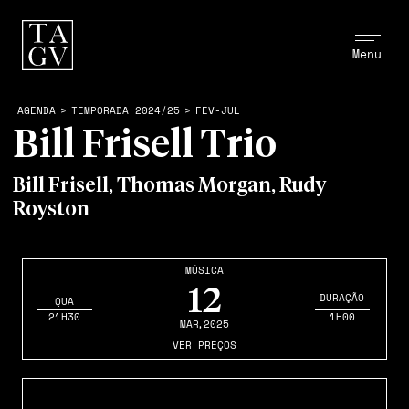
Menu
AGENDA
>
TEMPORADA 2024/25
>
FEV-JUL
Bill Frisell Trio
Bill Frisell, Thomas Morgan, Rudy
Royston
MÚSICA
12
DURAÇÃO
QUA
21H30
1H00
MAR
,2025
VER PREÇOS