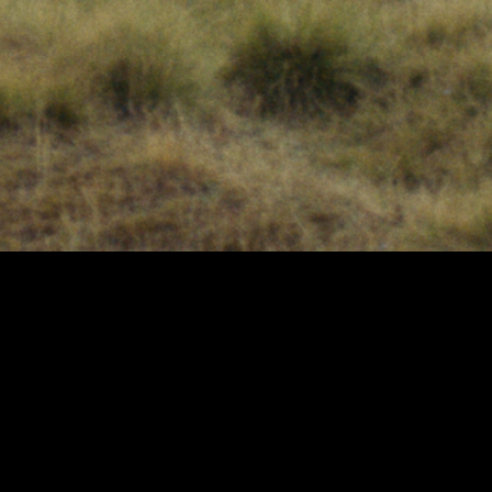
é uma das grandes revelações
do cinema francês dos
últimos anos. Filmado com
austeridade e um rigor
bressonianos, baseia-se na
história verdadeira do jovem