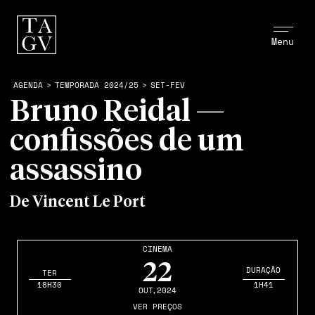
Menu
AGENDA
>
TEMPORADA 2024/25
>
SET-FEV
Bruno Reidal —
confissões de um
assassino
De Vincent Le Port
CINEMA
22
DURAÇÃO
TER
18H30
1H41
OUT
,2024
VER PREÇOS