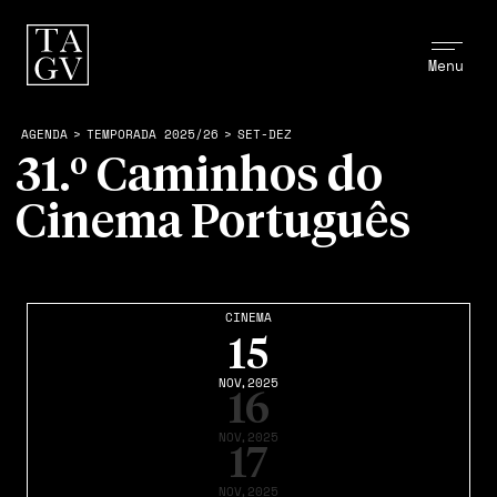
Menu
AGENDA
>
TEMPORADA 2025/26
>
SET-DEZ
31.º Caminhos do
Cinema Português
CINEMA
15
NOV
,2025
16
NOV
,2025
17
NOV
,2025