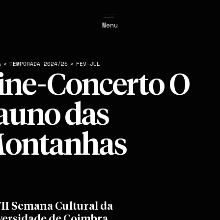
Menu
A
>
TEMPORADA 2024/25
>
FEV-JUL
ine-Concerto O
auno das
ontanhas
II Semana Cultural da
versidade de Coimbra