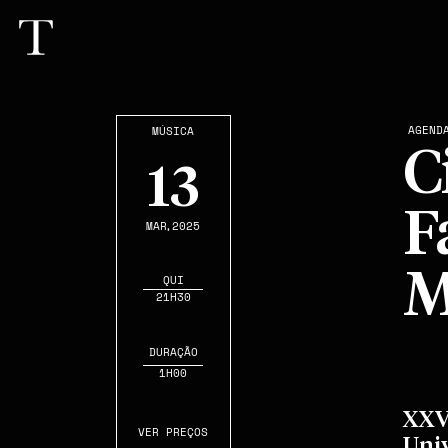
AGEND
MÚSICA
C
13
F
MAR
,2025
M
QUI
21H30
DURAÇÃO
1H00
XXV
VER PREÇOS
Uni