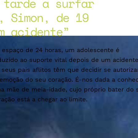
 tarde a surfar
, Simon, de 19
m acidente
 espaço de 24 horas, um adolescente é
duzido ao suporte vital depois de um acidente
 seus pais aflitos têm que decidir se autoriz
remoção do seu coração. É-nos dada a conhe
a mãe de meia-idade, cujo próprio bater do 
ração está a chegar ao limite.