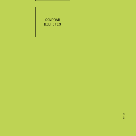
COMPRAR
BILHETES
S
C
R
O
L
L