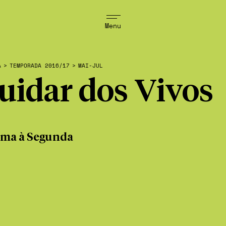
Menu
A
>
TEMPORADA 2016/17
>
MAI-JUL
uidar dos Vivos
ema à Segunda