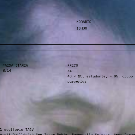
HORÁRIO
18H30
FAIXA ETÁRIA
PREÇO
M/14
€4
€3 < 25, estudante, > 65, grupo 
parcerias
l
auditório TAGV
atell Quillévéré
Com
Tahar Rahim, Emmanuelle Seigner, Anne Dorva