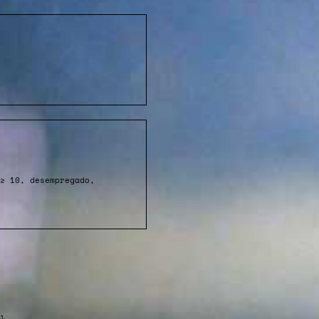
≥ 10, desempregado,
l