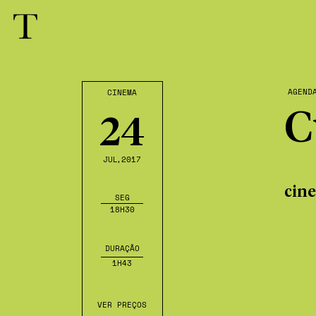
AGEND
CINEMA
C
24
JUL
,2017
cin
SEG
18H30
DURAÇÃO
1H43
VER PREÇOS