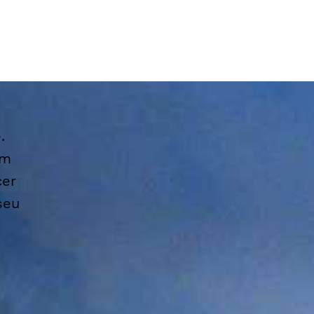
.
am
cer
seu