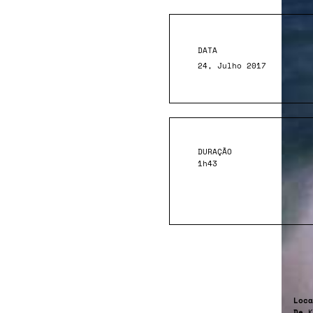
DATA
24, Julho 2017
DURAÇÃO
1h43
Loca
De
K