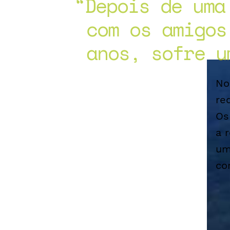
Depois de uma
com os amigos
anos, sofre u
No
re
Os
a 
um
co