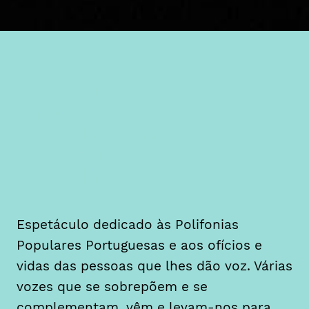
várias vozes que se
sobrepõem e se complementam,
vêm e levam-nos para longe,
cruzando também os ofícios,
as estórias e os saberes que
as moldam
Espetáculo dedicado às Polifonias
Populares Portuguesas e aos ofícios e
vidas das pessoas que lhes dão voz. Várias
vozes que se sobrepõem e se
complementam, vêm e levam-nos para