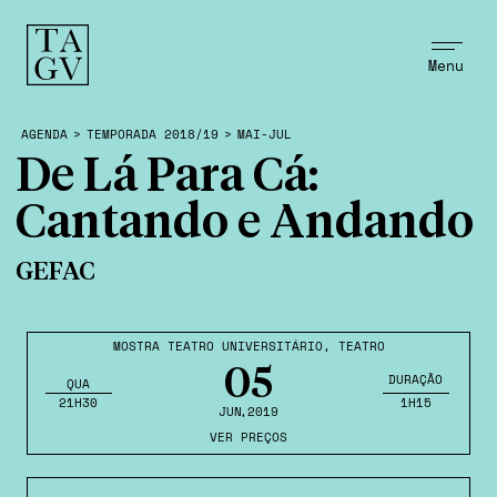
Menu
AGENDA
>
TEMPORADA 2018/19
>
MAI-JUL
De Lá Para Cá:
Cantando e Andando
GEFAC
MOSTRA TEATRO UNIVERSITÁRIO
,
TEATRO
05
DURAÇÃO
QUA
21H30
1H15
JUN
,2019
VER PREÇOS