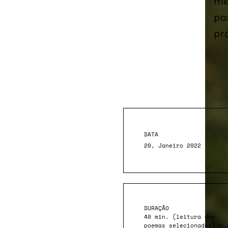
me
po
pr
DATA
20, Janeiro 2022
DURAÇÃO
40 min. (leitura dos
poemas selecionados) +