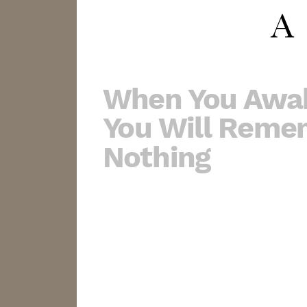
When You Awa
You Will Reme
Nothing