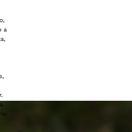
o,
o a
a,
s,
.
a
rio