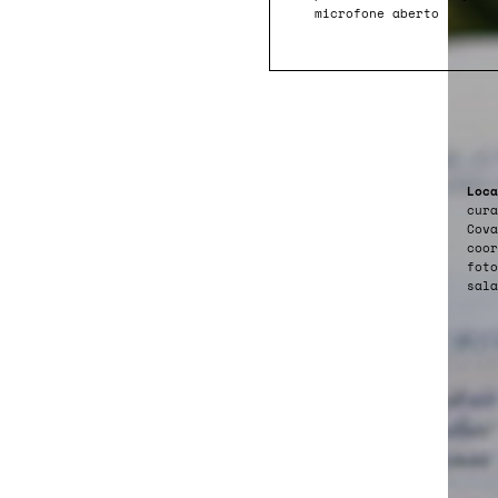
microfone aberto
Loca
cura
Cova
coor
foto
sal