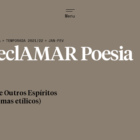
Menu
A
>
TEMPORADA 2021/22
>
JAN-FEV
eclAMAR Poesia
e Outros Espíritos
mas etílicos)