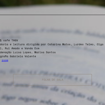
l
café TAGV
doria e leitura dirigida por Catarina Matos, Lurdes Telmo, Olga
l, Rui Amado e Vanda Ecm
denação Luísa Lopes, Marisa Santos
grafia Gabriela Valente
a
zoom
FOLHA DE SALA