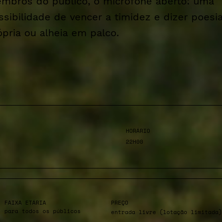
mbros do público, o microfone aberto: uma
ssibilidade de vencer a timidez e dizer poesi
ópria ou alheia em palco.
HORÁRIO
22H00
FAIXA ETÁRIA
PREÇO
para todos os públicos
entrada livre (lotação limitada)