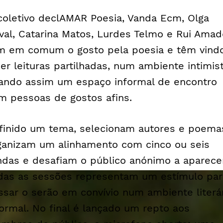
coletivo declAMAR Poesia, Vanda Ecm, Olga
val, Catarina Matos, Lurdes Telmo e Rui Amad
m em comum o gosto pela poesia e têm vind
zer leituras partilhadas, num ambiente intimist
iando assim um espaço informal de encontro
m pessoas de gostos afins.
finido um tema, selecionam autores e poema
ganizam um alinhamento com cinco ou seis
ndas e desafiam o público anónimo a aparecer
das as sessões representam um estímulo par
ssar o serão em convívio num ambiente literá
formal. No final é lançado um repto aos