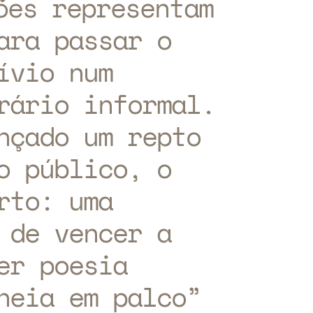
ões representam
ara passar o
ívio num
rário informal.
nçado um repto
o público, o
rto: uma
 de vencer a
er poesia
heia em palco