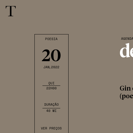
AGEND
POESIA
d
20
JAN
,2022
QUI
Gin 
22H00
(poe
DURAÇÃO
40 MI
VER PREÇOS