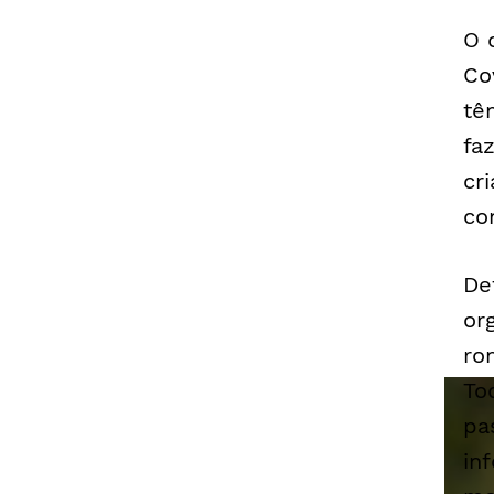
O 
Co
tê
fa
cr
co
De
or
ro
To
pa
in