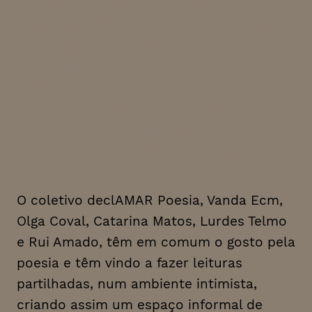
ambiente literário informal.
No final é lançado um repto
aos membros do público, o
microfone aberto: uma
possibilidade de vencer a
timidez e dizer poesia
própria ou alheia em palco
O coletivo declAMAR Poesia, Vanda Ecm,
Olga Coval, Catarina Matos, Lurdes Telmo
e Rui Amado, têm em comum o gosto pela
poesia e têm vindo a fazer leituras
partilhadas, num ambiente intimista,
criando assim um espaço informal de