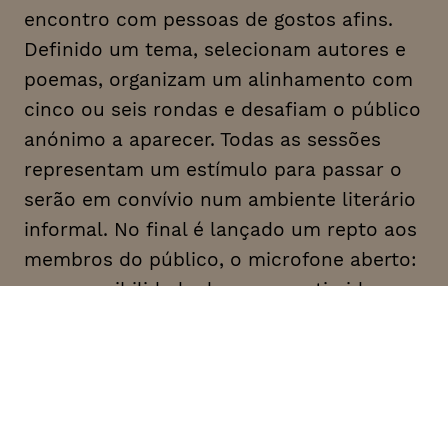
encontro com pessoas de gostos afins.
Definido um tema, selecionam autores e
poemas, organizam um alinhamento com
cinco ou seis rondas e desafiam o público
anónimo a aparecer. Todas as sessões
representam um estímulo para passar o
serão em convívio num ambiente literário
informal. No final é lançado um repto aos
membros do público, o microfone aberto:
uma possibilidade de vencer a timidez e
dizer poesia própria ou alheia em palco.
DATA
HORÁRIO