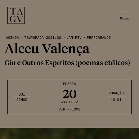
Menu
AGENDA
>
TEMPORADA 2021/22
>
JAN-FEV
>
PERFORMANCE
Alceu Valença
Gin e Outros Espíritos (poemas etílicos)
POESIA
20
DURAÇÃO
QUI
22H00
40 MI
JAN
,2022
VER PREÇOS