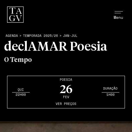
Menu
AGENDA
>
TEMPORADA 2025/26
>
JAN-JUL
declAMAR Poesia
O Tempo
POESIA
26
DURAÇÃO
QUI
22H00
1H00
FEV
VER PREÇOS