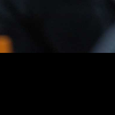
no final é lançado um repto
aos membros do público, o
microfone aberto: uma
possibilidade de vencer a
timidez e dizer poesia
própria ou alheia em palco