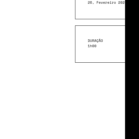
26, Fevereiro 2025
DURAÇÃO
1h00
Loca
Cura
Cova
Foto