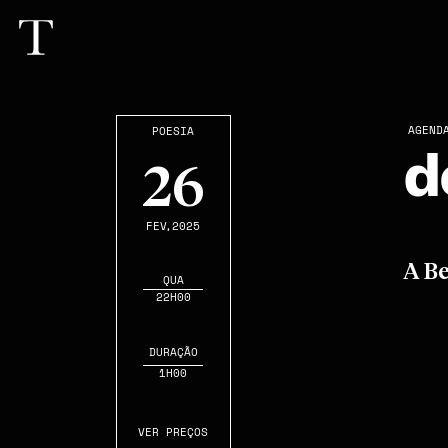
AGEND
POESIA
d
26
FEV
,2025
A Be
QUA
22H00
DURAÇÃO
1H00
VER PREÇOS