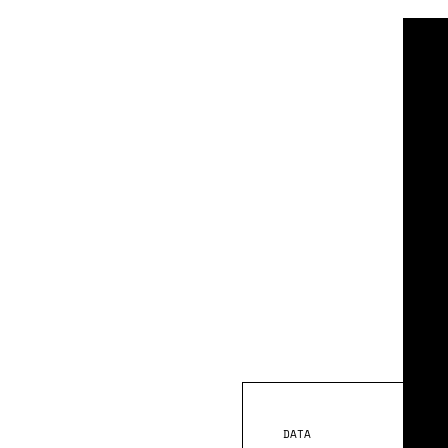
Ne
Ha
Ce
Te
DATA