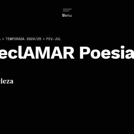
Menu
A
>
TEMPORADA 2024/25
>
FEV-JUL
eclAMAR Poesi
leza