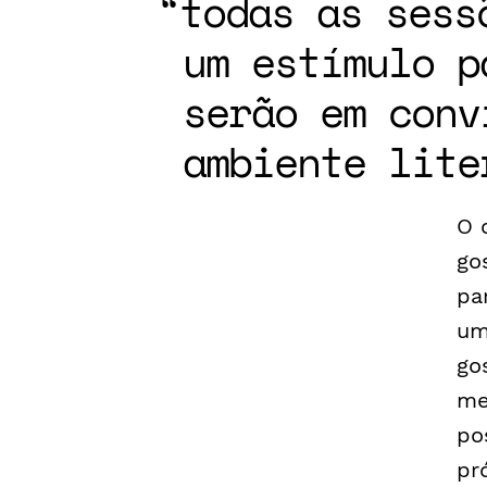
todas as sess
um estímulo p
serão em conv
ambiente lite
O 
go
pa
um
go
me
po
pr