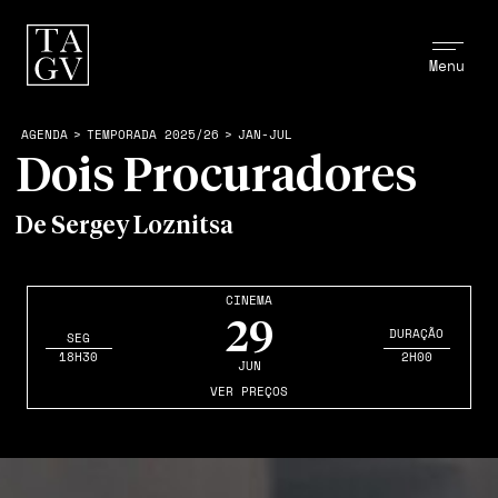
Menu
AGENDA
>
TEMPORADA 2025/26
>
JAN-JUL
Dois Procuradores
De Sergey Loznitsa
CINEMA
29
DURAÇÃO
SEG
18H30
2H00
JUN
VER PREÇOS