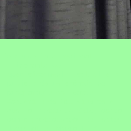
o curso internacional
itinerante de
aperfeiçoamento teatral é o
projeto de referência na
programação do Teatro
Académico de Gil Vicente e
que, a partir de 2019, conta
com a participação do Teatro
Nacional D. Maria II