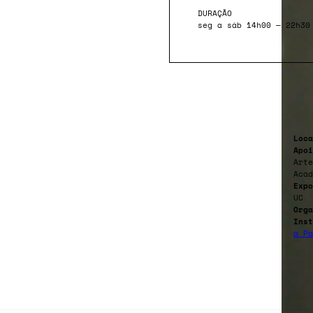
DURAÇÃO
seg a sáb 14h00 — 22h30
Loca
Apoi
Arte
Acad
Expo
UC
Orga
Inst
a Pa