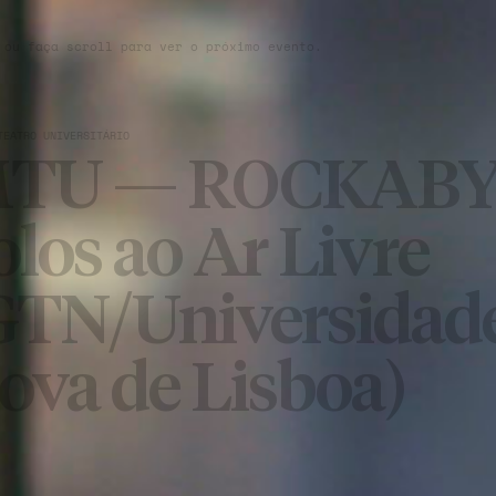
 ou faça scroll para ver o próximo evento.
TEATRO UNIVERSITÁRIO
TU — ROCKAB
olos ao Ar Livre
GTN/Universidad
ova de Lisboa)