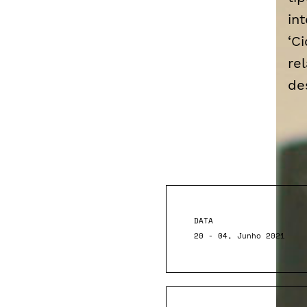
in
‘C
re
de
DATA
20 - 04, Junho 2021