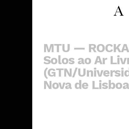
MTU — ROCKA
Solos ao Ar Liv
(GTN/Universi
Nova de Lisboa