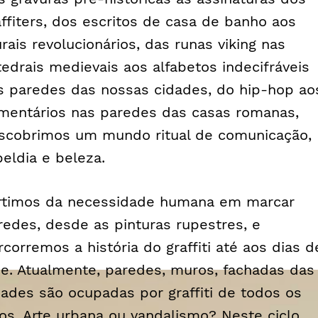
ffiters
, dos escritos de casa de banho aos
rais revolucionários, das runas viking nas
tedrais medievais aos alfabetos indecifráveis
s paredes das nossas cidades, do
hip-hop
ao
mentários nas paredes das casas romanas,
scobrimos um mundo ritual de comunicação,
beldia e beleza.
rtimos da necessidade humana em marcar
redes, desde as pinturas rupestres, e
rcorremos a história do
graffiti
até aos dias d
je. Atualmente, paredes, muros, fachadas das
dades são ocupadas por
graffiti
de todos os
pos. Arte urbana ou vandalismo? Neste ciclo,