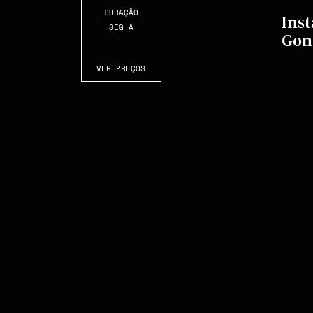
DURAÇÃO
Inst
SEG A
Gon
VER PREÇOS
S
C
R
O
L
L