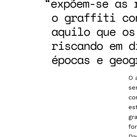
expõem-se as 
o graffiti co
aquilo que os
riscando em d
épocas e geog
O 
se
co
es
gra
fo
Da