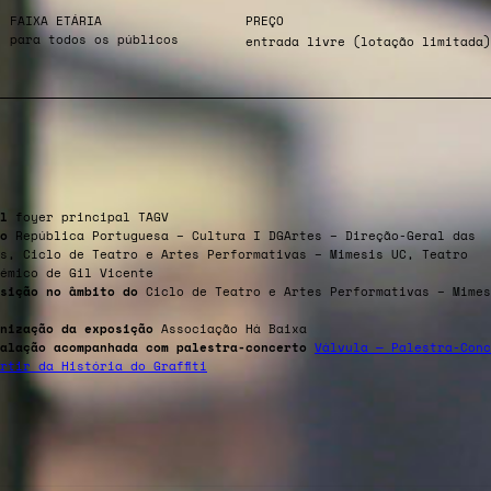
FAIXA ETÁRIA
PREÇO
para todos os públicos
entrada livre (lotação limitada)
l
foyer principal TAGV
o
República Portuguesa – Cultura I DGArtes – Direção-Geral das
s, Ciclo de Teatro e Artes Performativas – Mimesis UC, Teatro
émico de Gil Vicente
sição no âmbito do
Ciclo de Teatro e Artes Performativas – Mimes
nização da exposição
Associação Há Baixa
alação acompanhada com palestra-concerto
Válvula — Palestra-Conc
rtir da História do Graffiti