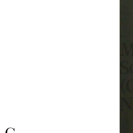
Clique
MOSTRA 
M
S
(
N