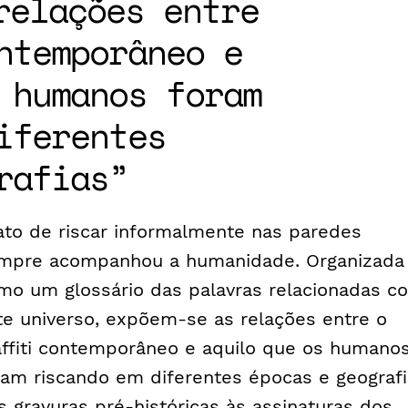
relações entre
ntemporâneo e
 humanos foram
iferentes
rafias
ato de riscar informalmente nas paredes
mpre acompanhou a humanidade. Organizada
mo um glossário das palavras relacionadas c
te universo, expõem-se as relações entre o
ffiti
contemporâneo e aquilo que os humano
ram riscando em diferentes épocas e geografi
s gravuras pré-históricas às assinaturas dos