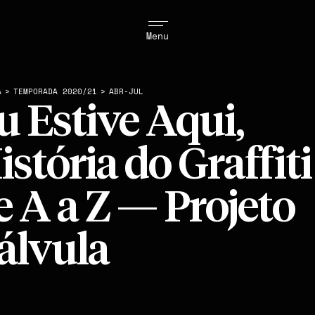
Menu
A
>
TEMPORADA 2020/21
>
ABR-JUL
u Estive Aqui,
istória do Graffiti
e A a Z — Projeto
álvula