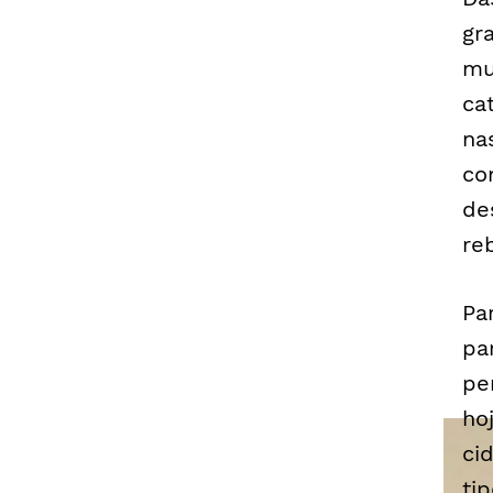
gra
mu
ca
na
co
de
re
Pa
pa
pe
ho
ci
ti