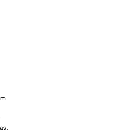
om
s
as.