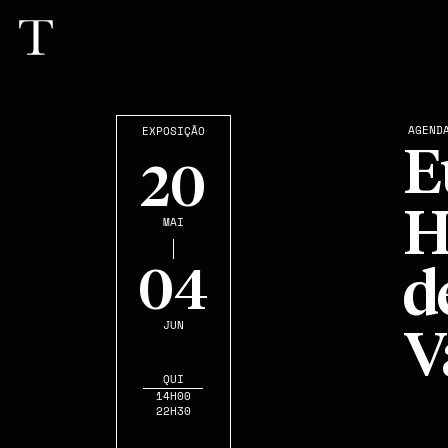
AGEND
EXPOSIÇÃO
E
20
H
MAI
04
d
JUN
V
QUI
14H00
22H30