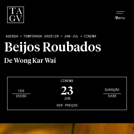
Menu
AGENDA
>
TEMPORADA 2025/26
>
JAN-JUL
>
CINEMA
Beijos Roubados
De Wong Kar Wai
CINEMA
23
DURAÇÃO
TER
21H30
1H36
JUN
VER PREÇOS