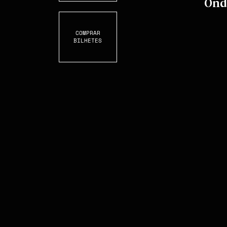
Ond
COMPRAR
BILHETES
S
C
R
O
L