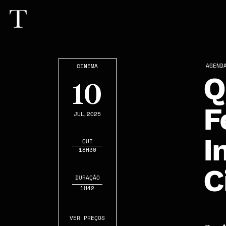
AGEND
CINEMA
Q
10
F
JUL
,2025
I
QUI
18H30
C
DURAÇÃO
1H42
VER PREÇOS