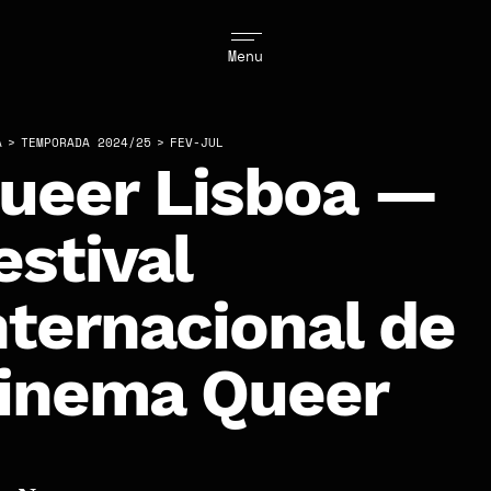
Menu
A
>
TEMPORADA 2024/25
>
FEV-JUL
ueer Lisboa —
estival
nternacional de
inema Queer