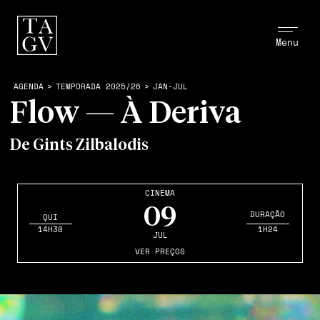
Menu
AGENDA
>
TEMPORADA 2025/26
>
JAN-JUL
Flow — À Deriva
De Gints Zilbalodis
CINEMA
09
DURAÇÃO
QUI
14H30
1H24
JUL
VER PREÇOS