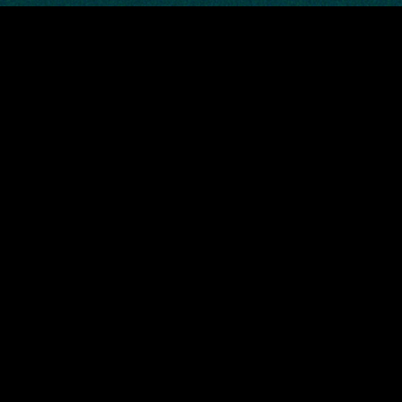
do realizador de Away, Gints
Zilbalodis, Flow, traz uma
reflexão silenciosa
protagonizada por animais
ternurentos e revela que a
sobrevivência num mundo em
mudança depende da união e
da colaboração, mesmo entre
os mais improváveis aliados
O mundo parece estar à beira do fim,
marcado pelos vestígios deixados pela
presença humana. Um gato, solitário por