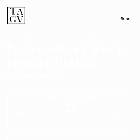
Menu
AGENDA
>
TEMPORADA 2021/22
>
SET-DEZ
>
DANCA
Teatro sobre Ciência:
Teoria e Prática
De Bruno Dumont
CINEMA À SEGUNDA
,
CINEMA
25
DURAÇÃO
SEG
21H00
2H15
OUT
,2021
VER PREÇOS