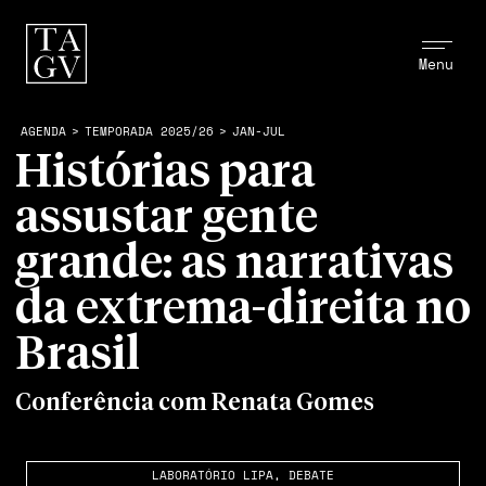
Menu
AGENDA
>
TEMPORADA 2025/26
>
JAN-JUL
Histórias para
assustar gente
grande: as narrativas
da extrema-direita no
Brasil
Conferência com Renata Gomes
LABORATÓRIO LIPA
,
DEBATE