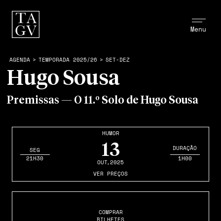
Menu
AGENDA
>
TEMPORADA 2025/26
>
SET-DEZ
Hugo Sousa
Premissas — O 11.º Solo de Hugo Sousa
HUMOR
13
DURAÇÃO
SEG
21H30
1H00
OUT
,2025
VER PREÇOS
COMPRAR
BILHETES