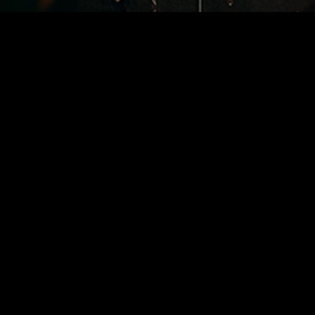
entre observações do
quotidiano, reflexões
improváveis e absurdos
lógicos, este solo viaja por
temas variados — do
existencial ao ridículo —
sempre com uma premissa em
mente: fazer rir
Depois de dez solos de stand-up, Hugo
Sousa regressa aos palcos com mais um.
Entre observações do quotidiano,