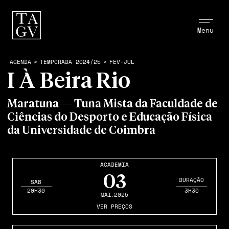
Menu
AGENDA
>
TEMPORADA 2024/25
>
FEV-JUL
I À Beira Rio
Maratuna — Tuna Mista da Faculdade de
Ciências do Desporto e Educação Física
da Universidade de Coimbra
ACADEMIA
03
DURAÇÃO
SÁB
20H30
3H30
MAI
,2025
VER PREÇOS