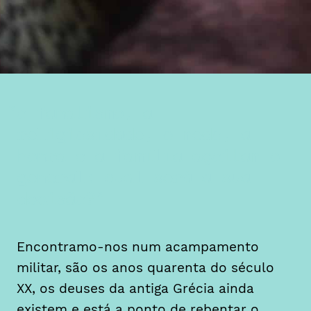
o fanatismo, a
religiosidade, o medo, a
honra e a família açoitam o
general: qual será a sua
decisão?
Encontramo-nos num acampamento
militar, são os anos quarenta do século
XX, os deuses da antiga Grécia ainda
existem e está a ponto de rebentar o