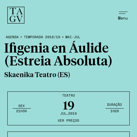
Menu
AGENDA
>
TEMPORADA 2018/19
>
MAI-JUL
Ifigenia en Áulide
(Estreia Absoluta)
Skaenika Teatro (ES)
TEATRO
19
DURAÇÃO
SEX
21H30
1H20
JUL
,2019
VER PREÇOS