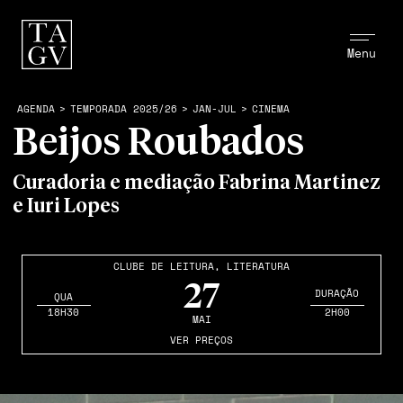
Menu
AGENDA
>
TEMPORADA 2025/26
>
JAN-JUL
>
CINEMA
Beijos Roubados
Curadoria e mediação Fabrina Martinez
e Iuri Lopes
CLUBE DE LEITURA
,
LITERATURA
27
DURAÇÃO
QUA
18H30
2H00
MAI
VER PREÇOS