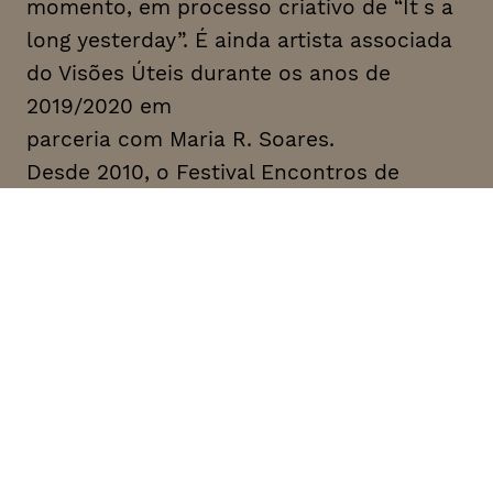
momento, em processo criativo de “It ́s a
long yesterday”. É ainda artista associada
do Visões Úteis durante os anos de
2019/2020 em
parceria com Maria R. Soares.
Desde 2010, o Festival Encontros de
Novas Dramaturgias (END) procura pensar
e dar a conhecer novos textos (na sua
mais ampla aceção) para teatro, dança e
outros géneros performativos. As edições
anteriores promoveram cerca de 55
autores, maioritariamente portugueses,
através de uma programação composta
por seminários, conversas, conferências,
residências e oficinas de escrita, leituras