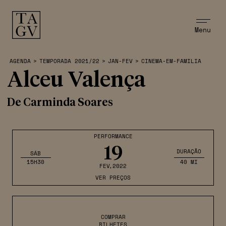
Menu
AGENDA
>
TEMPORADA 2021/22
>
JAN-FEV
>
CINEMA-EM-FAMILIA
Alceu Valença
De Carminda Soares
PERFORMANCE
19
DURAÇÃO
SÁB
15H30
40 MI
FEV
,2022
VER PREÇOS
COMPRAR
BILHETES