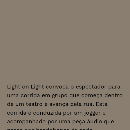
espectador é levado ao
confronto com o espaço
urbano fazendo alternar a
sua atenção entre a
consciência do seu corpo, os
seus pensamentos e o
exterior que este corpo
atravessa
Light on Light convoca o espectador para
uma corrida em grupo que começa dentro
de um teatro e avança pela rua. Esta
corrida é conduzida por um
jogger
e
acompanhado por uma peça áudio que