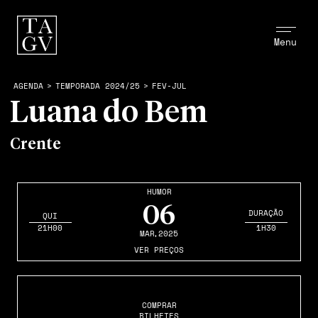
Menu
AGENDA
>
TEMPORADA 2024/25
>
FEV-JUL
Luana do Bem
Crente
HUMOR
06
DURAÇÃO
QUI
21H00
1H30
MAR
,2025
VER PREÇOS
COMPRAR
BILHETES