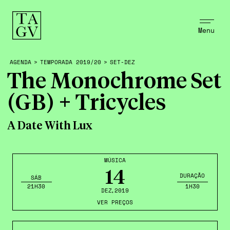
Menu
AGENDA
>
TEMPORADA 2019/20
>
SET-DEZ
The Monochrome Set
(GB) + Tricycles
A Date With Lux
MÚSICA
14
DURAÇÃO
SÁB
21H30
1H30
DEZ
,2019
VER PREÇOS