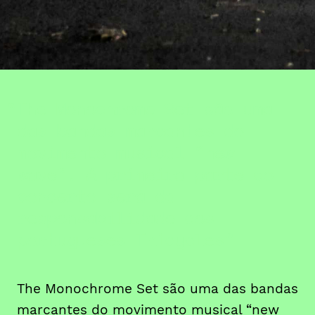
The Monochrome Set são uma
das bandas marcantes do
movimento musical “new
wave”. A primeira parte do
concerto será da
responsabilidade dos
portugueses Tricycles
The Monochrome Set são uma das bandas
marcantes do movimento musical “new