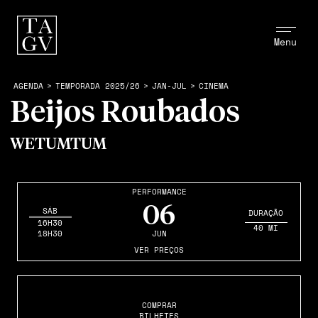
Menu
AGENDA
>
TEMPORADA 2025/26
>
JAN-JUL
>
CINEMA
Beijos Roubados
WETUMTUM
PERFORMANCE
06
SÁB
DURAÇÃO
16H30
40 MI
18H30
JUN
VER PREÇOS
COMPRAR
BILHETES