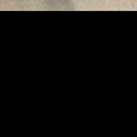
transporta-se o público para
um mundo cheio de vida e som
com músicas inspiradas na
natureza. Os músicos
interagem com a paisagem
natural, usando materiais
não convencionais como
instrumentos de percussão,
os caracolofones
Este
espetáculo itinerante
é uma
experiência única que combina a beleza