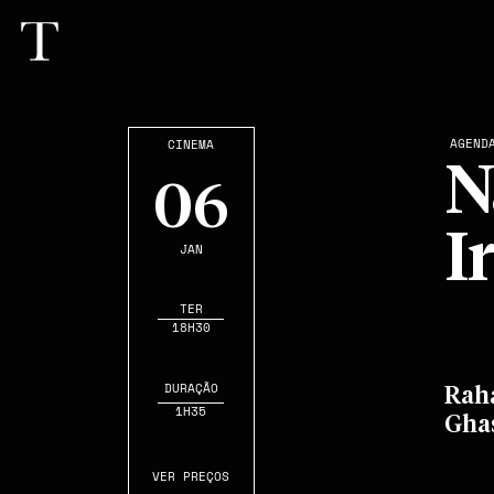
AGEND
CINEMA
N
06
I
JAN
TER
18H30
DURAÇÃO
Raha
1H35
Gha
VER PREÇOS