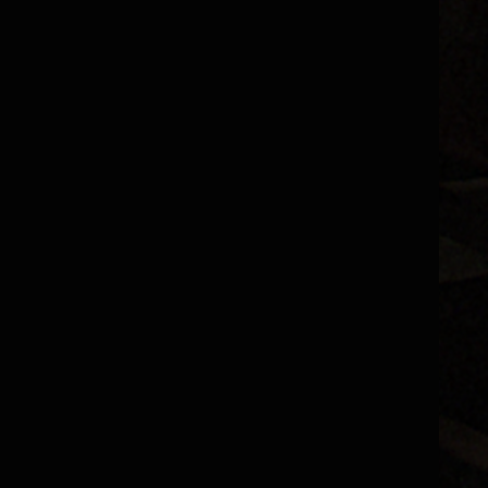
S
C
R
L
L