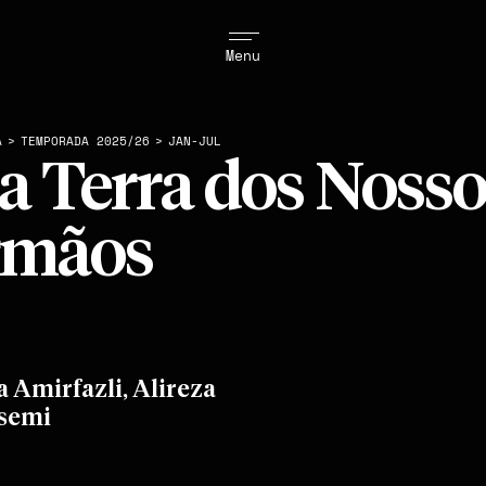
Menu
A
>
TEMPORADA 2025/26
>
JAN-JUL
a Terra dos Nosso
rmãos
 Amirfazli, Alireza
semi