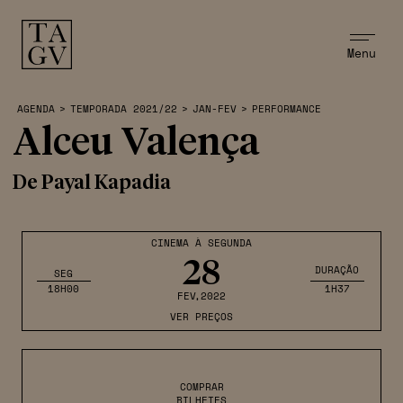
Menu
AGENDA
>
TEMPORADA 2021/22
>
JAN-FEV
>
PERFORMANCE
Alceu Valença
De Payal Kapadia
CINEMA À SEGUNDA
28
DURAÇÃO
SEG
18H00
1H37
FEV
,2022
VER PREÇOS
COMPRAR
BILHETES