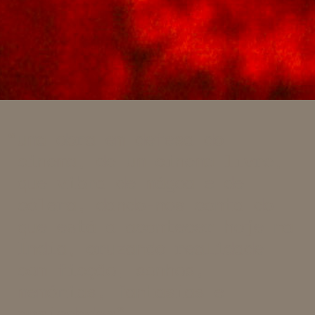
uma obra em defesa do
cinema, de um cinema livre,
que vibra de mágoa e de
cólera, dando-nos conta do
que está a acontecer hoje na
Índia, cruzando realidade
com ficção, sonhos,
memórias, fantasias e
ansiedades