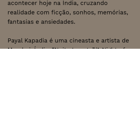
acontecer hoje na Índia, cruzando
realidade com ficção, sonhos, memórias,
fantasias e ansiedades.
Payal Kapadia é uma cineasta e artista de
Mumbai, Índia. “Noite Incerta”/A Night of
Knowing Nothing”, a sua primeira longa-
metragem, teve estreia este ano em
Cannes, na Quinzena dos Realizadores.
Neste momento, Kapadia encontra-se a
desenvolver o seu projeto seguinte “All We
Imagine As Light”.