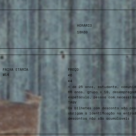
HORÁRIO
18H30
FAIXA ETÁRIA
PREÇO
M14
€6
€4
< de 25 anos, estudante, comunid
65 anos, grupo ≥ 10, desempregad
espetáculo, pessoa com necessida
TAGV
Os bilhetes com desconto são pes
obrigam à identificação na entra
descontos não são acumuláveis