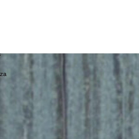
s
eza