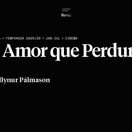
Menu
A
>
TEMPORADA 2025/26
>
JAN-JUL
>
CINEMA
 Amor que Perdu
Hlynur Pálmason