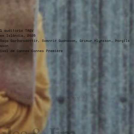
l
auditório TAGV
em Islândia, 2025
Saga Garðarsdóttir, Sverrir Gudnason, Grímur Hlynsson, Þorgils
sson
ival de Cannes Cannes Première
 ou faça scroll para ver o próximo evento.