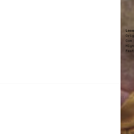
Loca
Orig
Com 
Hlyn
Fest
Clique
CINEMA