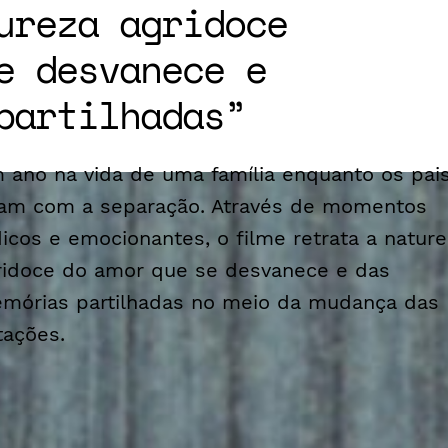
ureza agridoce
e desvanece e
partilhadas
 ano na vida de uma família enquanto os pai
dam com a separação. Através de momentos
dicos e emocionantes, o filme retrata a natur
ridoce do amor que se desvanece e das
mórias partilhadas no meio da mudança das
tações.