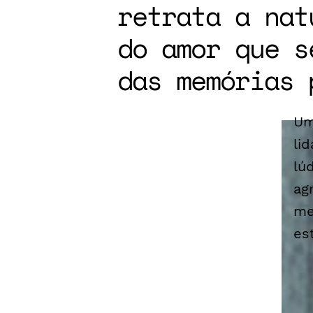
retrata a nat
do amor que s
das memórias 
Um
li
lú
ag
me
es