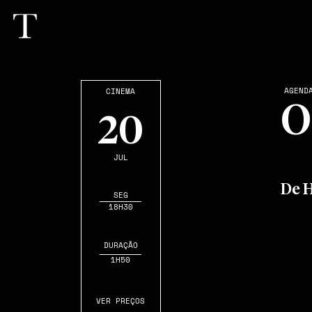
AGEND
CINEMA
O
20
JUL
De 
SEG
18H30
DURAÇÃO
1H50
VER PREÇOS