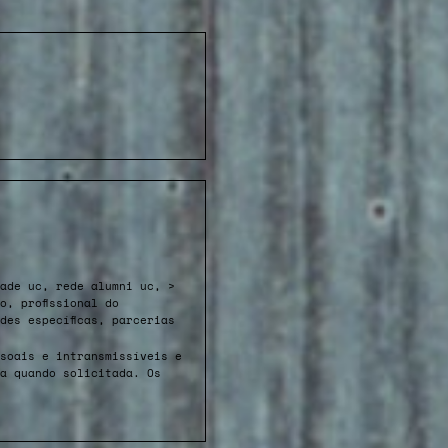
ade uc, rede alumni uc, >
o, profissional do
des específicas, parcerias
soais e intransmissíveis e
da quando solicitada. Os