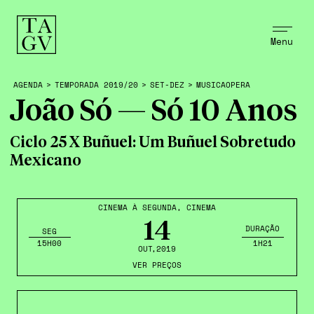
Menu
AGENDA
>
TEMPORADA 2019/20
>
SET-DEZ
>
MUSICAOPERA
João Só — Só 10 Anos
Ciclo 25 X Buñuel: Um Buñuel Sobretudo
Mexicano
CINEMA À SEGUNDA
,
CINEMA
14
DURAÇÃO
SEG
15H00
1H21
OUT
,2019
VER PREÇOS