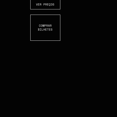
VER PREÇOS
COMPRAR
BILHETES
S
C
R
O
L
L