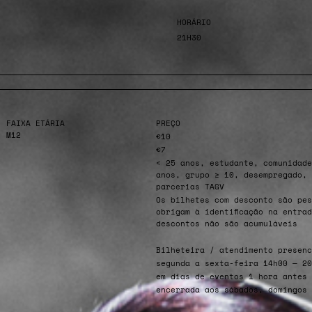
HORÁRIO
21H30
FAIXA ETÁRIA
PREÇO
M12
€10
€7
< 25 anos, estudante, comunidade
anos, grupo ≥ 10, desempregado, 
parcerias TAGV
Os bilhetes com desconto são pes
obrigam à identificação na entra
descontos não são acumuláveis
Bilheteira / atendimento presenc
segunda a sexta-feira 14h00 — 20
em dias de eventos 1 hora antes 
encerrada aos sábados, domingos 