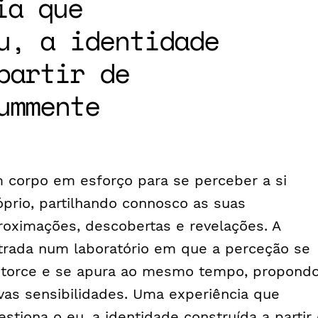
ia que
u, a identidade
partir de
ummente
 corpo em esforço para se perceber a si
óprio, partilhando connosco as suas
roximações, descobertas e revelações. A
trada num laboratório em que a perceção se
storce e se apura ao mesmo tempo, propond
vas sensibilidades. Uma experiência que
estiona o eu, a identidade construída a partir