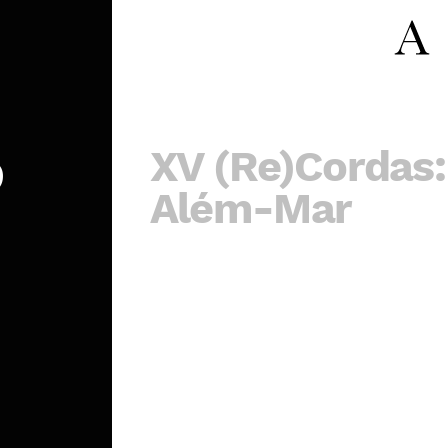
XV (Re)Cordas:
o
Além-Mar