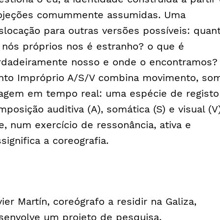
ojeções comummente assumidas. Uma
slocação para outras versões possíveis: quan
 nós próprios nos é estranho? o que é
rdadeiramente nosso e onde o encontramos?
nto Impróprio A/S/V combina movimento, so
agem em tempo real: uma espécie de registo
mposição auditiva (A), somática (S) e visual (V
e, num exercício de ressonância, ativa e
significa a coreografia.
ier Martín, coreógrafo a residir na Galiza,
senvolve um projeto de pesquisa,