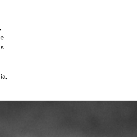
,
de
os
o
ia,