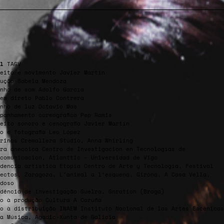
l
TAGV
eito e movimento Javier Martín
ução Sabela Mendoza
nho de som Adolfo García
em direto Pablo Contrera
nho de luz Octavio Mas
panhamento coreográfico Pep Ramis
eito sonoro e cenografia Javier Martín
o e fotografia Leo López
rinos Cremallera Studio, Anna Whirling
ra anecoica Centro de Investigación en Tecnologías de
ecomunicación, Atlanttic – Universidad de Vigo
dencia artística Etopía Centro de Arte y Tecnología, Festival
ectos, Zaragoza, L’animal a l’esquena, Girona, A Casa Vella,
doso
dência de investigação Guelra, Gnration (Braga)
o à produção Cultura A Coruña
o à distribuição INAEM Instituto Nacional de las Artes Escénicas
a Música, Agadic-Xunta de Galicia