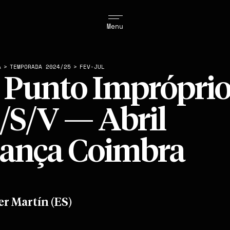
Menu
A
>
TEMPORADA 2024/25
>
FEV-JUL
 Punto Imprópri
/S/V — Abril
ança Coimbra
er Martín (ES)