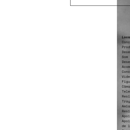
Loca
Conc
Prod
Dese
Som 
Dese
Acom
Conc
Víde
Figu
Câma
Tel
Resi
Tray
Amia
Resi
Apoi
Apoi
de l