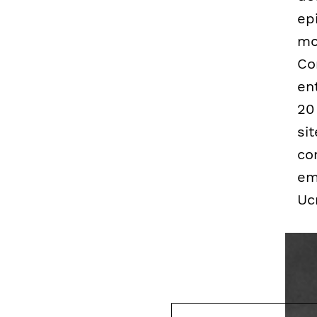
ep
mo
Co
en
20
si
co
em
Uc