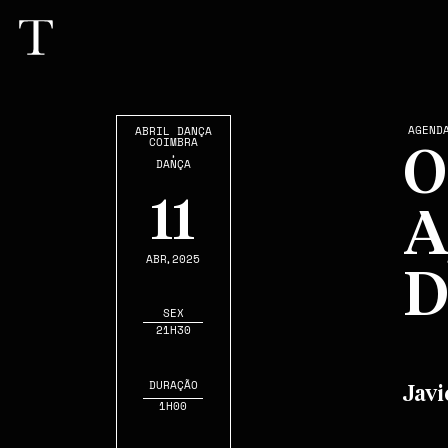
AGEND
ABRIL DANÇA
COIMBRA
,
O
DANÇA
11
A
ABR
,2025
D
SEX
21H30
DURAÇÃO
Javi
1H00