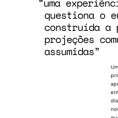
uma experiênc
questiona o e
construída a 
projeções com
assumidas
Um
pr
ap
en
di
no
qu