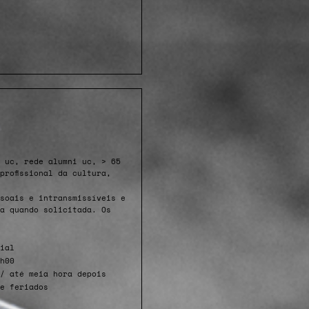
 uc, rede alumni uc, > 65
profissional da cultura,
soais e intransmissíveis e
da quando solicitada. Os
ial
h00
/ até meia hora depois
e feriados