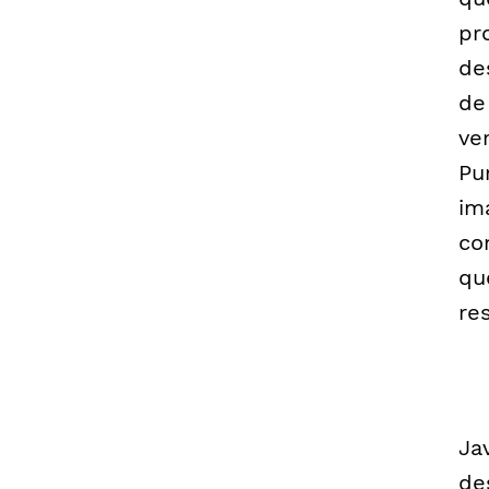
pr
de
de
ve
Pu
im
co
qu
res
Jav
de