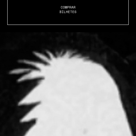
COMPRAR
BILHETES