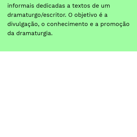
informais dedicadas a textos de um
dramaturgo/escritor. O objetivo é a
divulgação, o conhecimento e a promoção
da dramaturgia.
DATA
HORÁRIO
05, Novembro 2019
18H30
DURAÇÃO
FAIXA ETÁRIA
PREÇO
1h30
todos os
entrada livre
públicos