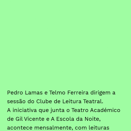
Celso Martinez Correa para a
sua companhia, o Teatro
Oficina de São Paulo − um
espetáculo tão transgressor
e revolucionário para a cena
brasileira quanto a peça de
Oswald o fora para a
literatura dramática
Pedro Lamas e Telmo Ferreira dirigem a
sessão do Clube de Leitura Teatral.
A iniciativa que junta o Teatro Académico
de Gil Vicente e A Escola da Noite,
acontece mensalmente, com leituras