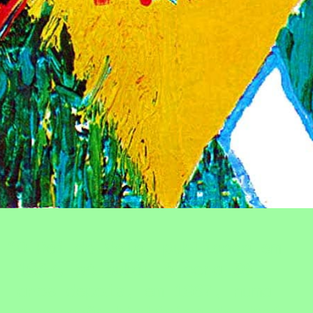
O Rei da Vela, publicada em
1937, só subiu à cena 30
anos depois, em 1967, numa
encenação histórica de José