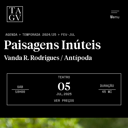
Menu
AGENDA
>
TEMPORADA 2024/25
>
FEV-JUL
Paisagens Inúteis
Vanda R. Rodrigues / Antípoda
TEATRO
05
DURAÇÃO
SÁB
18H00
45 MI
JUL
,2025
VER PREÇOS