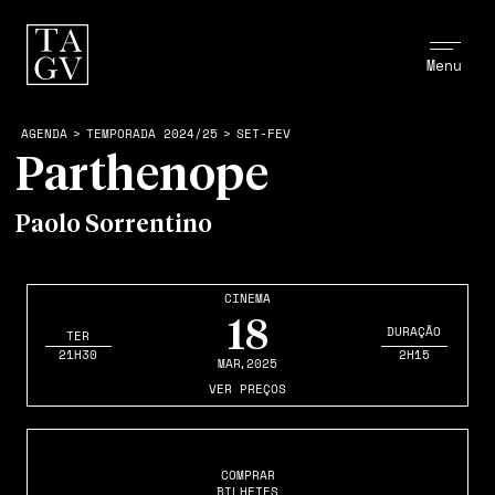
Menu
AGENDA
>
TEMPORADA 2024/25
>
SET-FEV
Parthenope
Paolo Sorrentino
CINEMA
18
DURAÇÃO
TER
21H30
2H15
MAR
,2025
VER PREÇOS
COMPRAR
BILHETES