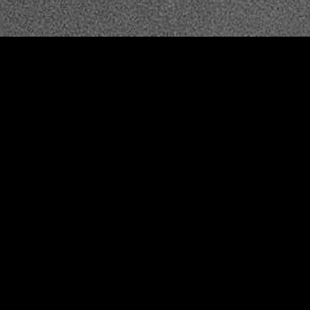
uma autêntica odisseia sobre
o repertório de experiências
e emoções que a passagem do
tempo forma, com Nápoles e a
liberdade que esta exulta a
assumir um papel
determinante
A épica história da vida de Parthenope,
desde o seu nascimento em 1950 aos dias
de hoje, acompanhando a sua procura por