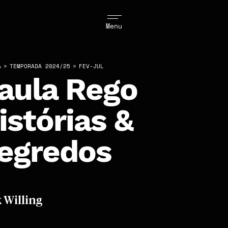
Menu
A
>
TEMPORADA 2024/25
>
FEV-JUL
aula Rego
istórias &
egredos
 Willing