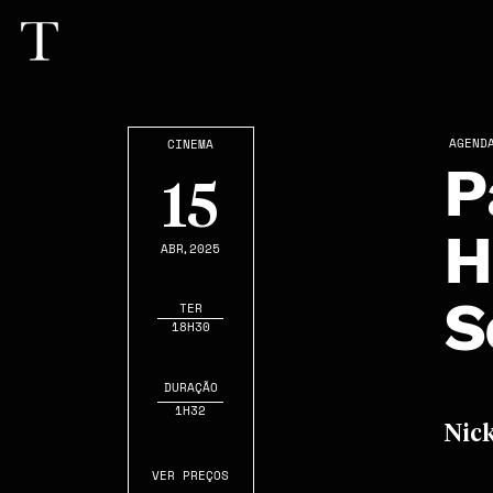
AGEND
CINEMA
P
15
H
ABR
,2025
S
TER
18H30
DURAÇÃO
1H32
Nick
VER PREÇOS