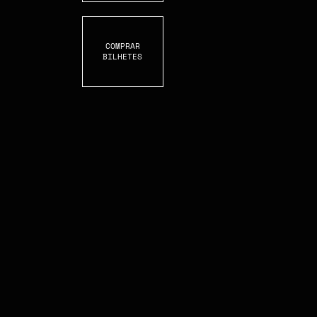
COMPRAR
BILHETES
S
C
R
O
L
L