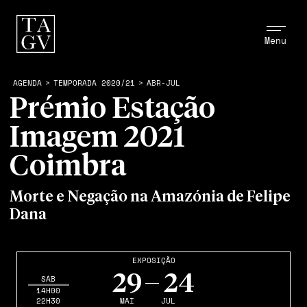
Menu
AGENDA
>
TEMPORADA 2020/21
>
ABR-JUL
Prémio Estação
Imagem 2021
Coimbra
Morte e Negação na Amazónia de Felipe
Dana
EXPOSIÇÃO
29
24
SÁB
14H00
22H30
MAI
JUL